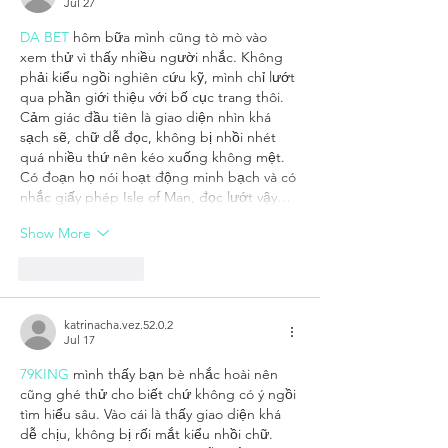
Jul 27
DA BET
 hôm bữa mình cũng tò mò vào 
xem thử vì thấy nhiều người nhắc. Không 
phải kiểu ngồi nghiên cứu kỹ, mình chỉ lướt 
qua phần giới thiệu với bố cục trang thôi. 
Cảm giác đầu tiên là giao diện nhìn khá 
sạch sẽ, chữ dễ đọc, không bị nhồi nhét 
quá nhiều thứ nên kéo xuống không mệt. 
Có đoạn họ nói hoạt động minh bạch và có 
nhắc giấy phép Isle of Man, đọc lướt vậy…
Show More
Like
Reply
katrinacha.vez.52.0.2
Jul 17
79KING
 mình thấy bạn bè nhắc hoài nên 
cũng ghé thử cho biết chứ không có ý ngồi 
tìm hiểu sâu. Vào cái là thấy giao diện khá 
dễ chịu, không bị rối mắt kiểu nhồi chữ. 