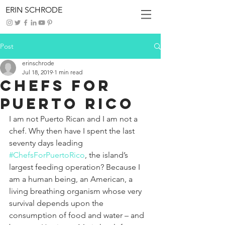
ERIN SCHRODE
Post
erinschrode
Jul 18, 2019
1 min read
Chefs For
Puerto Rico
I am not Puerto Rican and I am not a 
chef. Why then have I spent the last 
seventy days leading 
#ChefsForPuertoRico
, the island’s 
largest feeding operation? Because I 
am a human being, an American, a 
living breathing organism whose very 
survival depends upon the 
consumption of food and water – and 