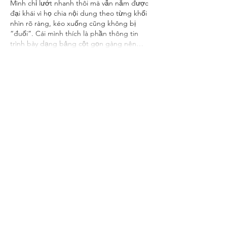
Mình chỉ lướt nhanh thôi mà vẫn nắm được 
đại khái vì họ chia nội dung theo từng khối 
nhìn rõ ràng, kéo xuống cũng không bị 
“đuối”. Cái mình thích là phần thông tin 
trình bày dạng bảng cột gọn gàng nên…
Show More
Like
Reply
laurasanms311989
Jul 07
ee88
 hôm bữa mình cũng nghe mấy đứa 
bạn nhắc nên tiện tay vào nghía thử cho 
biết, chủ yếu xem giao diện thôi chứ không 
có tìm hiểu sâu. Vừa mở lên thấy trang khá 
sáng sủa, khoảng trắng vừa đủ nên nhìn 
không bị rối mắt. Mình để ý cách họ chia 
nội dung theo từng khối rõ ràng, kéo 
xuống một chút là nắm được mình đang 
xem phần nào. Có đoạn thông tin trình bày 
kiểu…