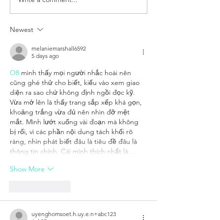
Newest
melaniemarshall6592
5 days ago
O8
 mình thấy mọi người nhắc hoài nên 
cũng ghé thử cho biết, kiểu vào xem giao 
diện ra sao chứ không định ngồi đọc kỹ. 
Vừa mở lên là thấy trang sắp xếp khá gọn, 
khoảng trắng vừa đủ nên nhìn đỡ mệt 
mắt. Mình lướt xuống vài đoạn mà không 
bị rối, vì các phần nội dung tách khối rõ 
ràng, nhìn phát biết đâu là tiêu đề đâu là 
thông tin chính. Cái mình thích nhất là…
Show More
Like
Reply
uyenghomsoet.h.uy.e.n+abc123